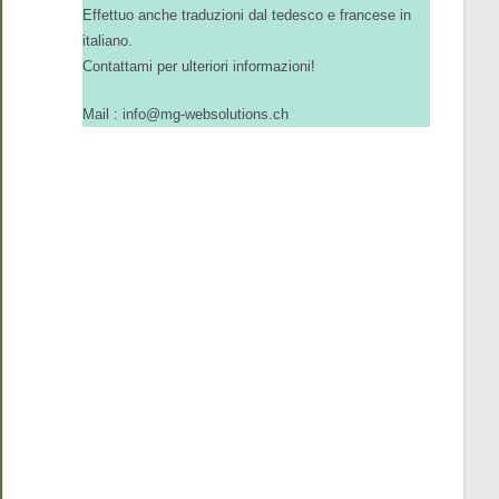
Effettuo anche traduzioni dal tedesco e francese in
italiano.
Contattami per ulteriori informazioni!
Mail : info@mg-websolutions.ch