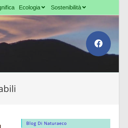
nifica
Ecologia
Sostenibilità
bili
Blog Di Naturaeco