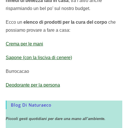
rimedi di bellezza fatti in casa
, tra l’altro anche
risparmiando un bel po’ sul nostro budget.
Ecco un
elenco di prodotti per la cura del corpo
che
possiamo provare a fare a casa:
Crema per le mani
Sapone (con la lisciva di cenere)
Burrocacao
Deodorante per la persona
Blog Di Naturaeco
Piccoli gesti quotidiani per dare una mano all’ambiente.