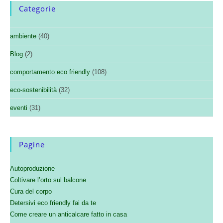
Categorie
ambiente
(40)
Blog
(2)
comportamento eco friendly
(108)
eco-sostenibilità
(32)
eventi
(31)
Pagine
Autoproduzione
Coltivare l’orto sul balcone
Cura del corpo
Detersivi eco friendly fai da te
Come creare un anticalcare fatto in casa