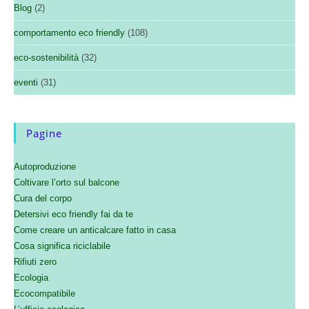
Blog
(2)
comportamento eco friendly
(108)
eco-sostenibilità
(32)
eventi
(31)
Pagine
Autoproduzione
Coltivare l’orto sul balcone
Cura del corpo
Detersivi eco friendly fai da te
Come creare un anticalcare fatto in casa
Cosa significa riciclabile
Rifiuti zero
Ecologia
Ecocompatibile