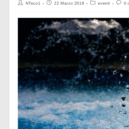
NTeco1
22 Marzo 2018
eventi
0 