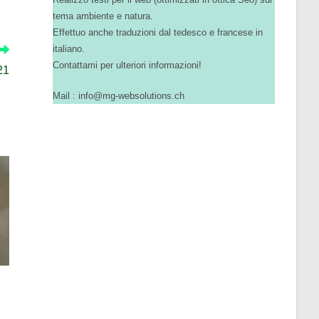
tema ambiente e natura.
Effettuo anche traduzioni dal tedesco e francese in
italiano.
Contattami per ulteriori informazioni!
21
Mail : info@mg-websolutions.ch