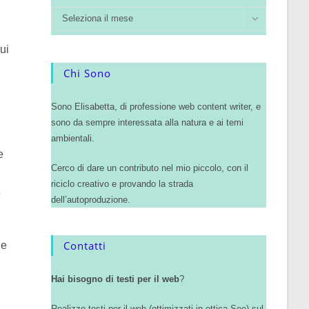
Seleziona il mese
ui
Chi Sono
Sono Elisabetta, di professione web content writer, e
sono da sempre interessata alla natura e ai temi
ambientali.
e
Cerco di dare un contributo nel mio piccolo, con il
riciclo creativo e provando la strada
e
dell’autoproduzione.
Contatti
 e
Hai bisogno di testi per il web
?
Realizzo testi per il web (ottimizzati in ottica Seo) sul