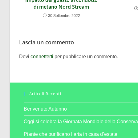
di metano Nord Stream
30 Settembre 2022
Lascia un commento
Devi
connetterti
per pubblicare un commento.
Articoli Recenti
Benvenuto Autunno
Oggi si celebra la Giornata Mondiale della Conserva
Piante che purificano l’aria in casa d’estate