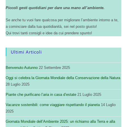
Piccoli gesti quotidiani per dare una mano all’ambiente.
Se anche tu vuoi fare qualcosa per migliorare l’ambiente intorno a te,
a cominciare dalla tua quotidianità, sei nel posto giusto!
Qui trovi tanti consigli e idee da cui prendere spunto!
Ultimi Articoli
Benvenuto Autunno
22 Settembre 2025
Oggi si celebra la Giornata Mondiale della Conservazione della Natura
28 Luglio 2025
Piante che purificano l’aria in casa d’estate
21 Luglio 2025
Vacanze sostenibili: come viaggiare rispettando il pianeta
14 Luglio
2025
Giornata Mondiale dell’Ambiente 2025: un richiamo alla Terra e alla