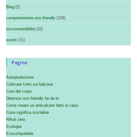
Blog
(2)
comportamento eco friendly
(108)
eco-sostenibilità
(32)
eventi
(31)
Pagine
Autoproduzione
Coltivare l’orto sul balcone
Cura del corpo
Detersivi eco friendly fai da te
Come creare un anticalcare fatto in casa
Cosa significa riciclabile
Rifiuti zero
Ecologia
Ecocompatibile