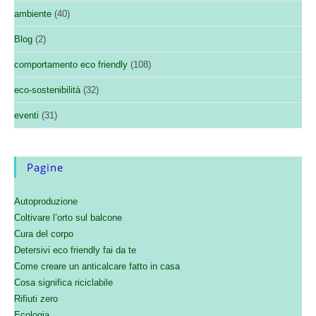
ambiente
(40)
Blog
(2)
comportamento eco friendly
(108)
eco-sostenibilità
(32)
eventi
(31)
Pagine
Autoproduzione
Coltivare l’orto sul balcone
Cura del corpo
Detersivi eco friendly fai da te
Come creare un anticalcare fatto in casa
Cosa significa riciclabile
Rifiuti zero
Ecologia