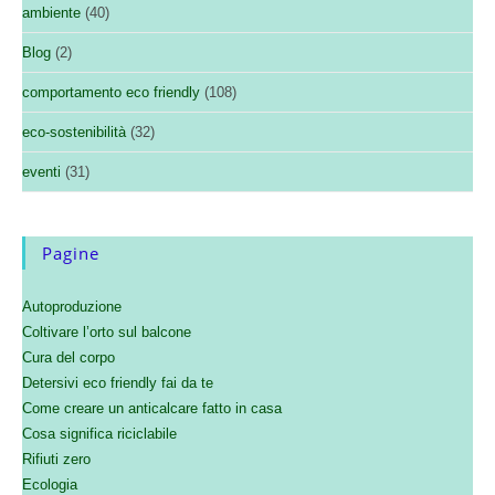
ambiente
(40)
Blog
(2)
comportamento eco friendly
(108)
eco-sostenibilità
(32)
eventi
(31)
Pagine
Autoproduzione
Coltivare l’orto sul balcone
Cura del corpo
Detersivi eco friendly fai da te
Come creare un anticalcare fatto in casa
Cosa significa riciclabile
Rifiuti zero
Ecologia