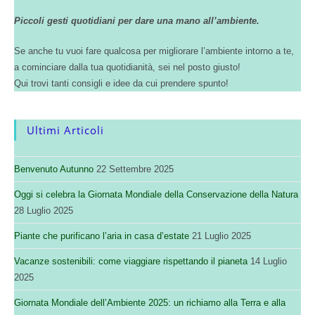
Piccoli gesti quotidiani per dare una mano all’ambiente.
Se anche tu vuoi fare qualcosa per migliorare l’ambiente intorno a te,
a cominciare dalla tua quotidianità, sei nel posto giusto!
Qui trovi tanti consigli e idee da cui prendere spunto!
Ultimi Articoli
Benvenuto Autunno
22 Settembre 2025
Oggi si celebra la Giornata Mondiale della Conservazione della Natura
28 Luglio 2025
Piante che purificano l’aria in casa d’estate
21 Luglio 2025
Vacanze sostenibili: come viaggiare rispettando il pianeta
14 Luglio
2025
Giornata Mondiale dell’Ambiente 2025: un richiamo alla Terra e alla