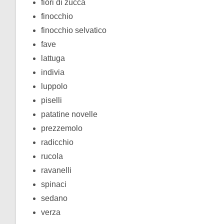
fiori di zucca
finocchio
finocchio selvatico
fave
lattuga
indivia
luppolo
piselli
patatine novelle
prezzemolo
radicchio
rucola
ravanelli
spinaci
sedano
verza