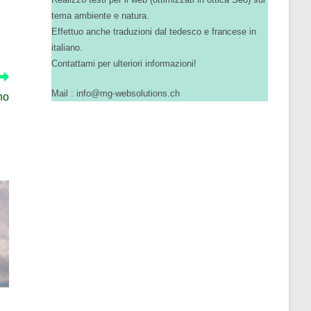
tema ambiente e natura.
Effettuo anche traduzioni dal tedesco e francese in
italiano.
Contattami per ulteriori informazioni!
Mail : info@mg-websolutions.ch
no