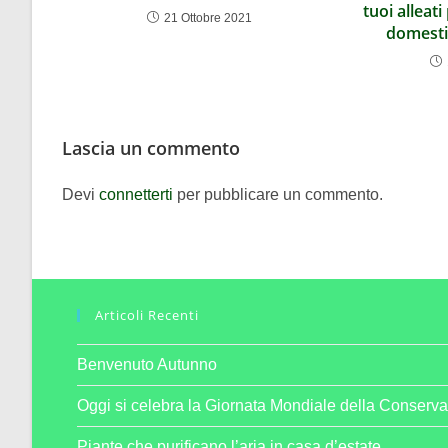
tuoi alleat
21 Ottobre 2021
domesti
Lascia un commento
Devi
connetterti
per pubblicare un commento.
Articoli Recenti
Benvenuto Autunno
Oggi si celebra la Giornata Mondiale della Conserva
Piante che purificano l’aria in casa d’estate