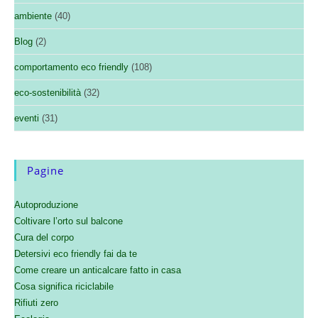
ambiente
(40)
Blog
(2)
comportamento eco friendly
(108)
eco-sostenibilità
(32)
eventi
(31)
Pagine
Autoproduzione
Coltivare l’orto sul balcone
Cura del corpo
Detersivi eco friendly fai da te
Come creare un anticalcare fatto in casa
Cosa significa riciclabile
Rifiuti zero